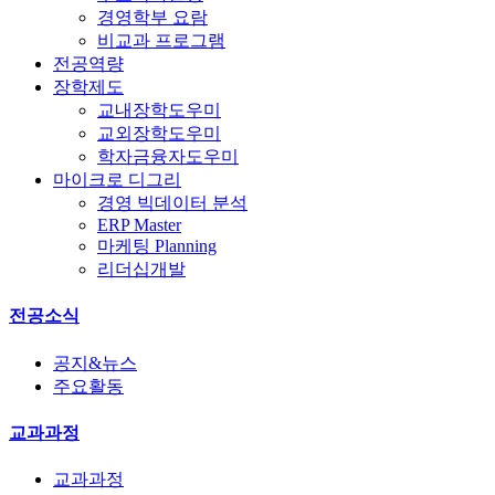
경영학부 요람
비교과 프로그램
전공역량
장학제도
교내장학도우미
교외장학도우미
학자금융자도우미
마이크로 디그리
경영 빅데이터 분석
ERP Master
마케팅 Planning
리더십개발
전공소식
공지&뉴스
주요활동
교과과정
교과과정