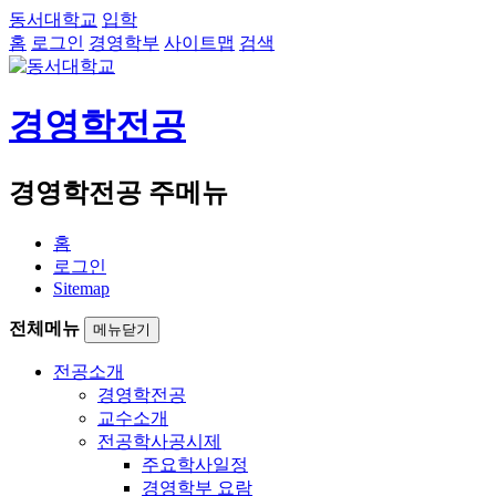
동서대학교
입학
홈
로그인
경영학부
사이트맵
검색
경영학전공
경영학전공 주메뉴
홈
로그인
Sitemap
전체메뉴
메뉴닫기
전공소개
경영학전공
교수소개
전공학사공시제
주요학사일정
경영학부 요람