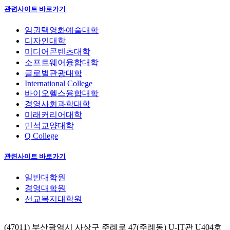
관련사이트 바로가기
임권택영화예술대학
디자인대학
미디어콘텐츠대학
소프트웨어융합대학
글로벌관광대학
International College
바이오헬스융합대학
경영사회과학대학
미래커리어대학
민석교양대학
Q College
관련사이트 바로가기
일반대학원
경영대학원
선교복지대학원
(47011) 부산광역시 사상구 주례로 47(주례동) U-IT관 U404호