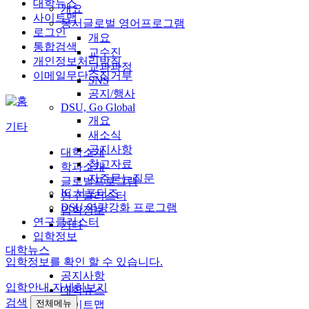
대학뉴스
개요
사이트맵
동서글로벌 영어프로그램
로그인
개요
통합검색
교수진
개인정보처리방침
교과과정
이메일무단수집거부
SNS
공지/행사
DSU, Go Global
개요
기타
새소식
공지사항
대학소개
참고자료
학과소개
자주묻는질문
글로벌프로그램
IC 서포터즈
연구클러스터
DSU 역량강화 프로그램
입학정보
연구클러스터
기타
입학정보
대학뉴스
입학정보를 확인 할 수 있습니다.
공지사항
입학안내
자세히보기
대학뉴스
검색
전체메뉴
사이트맵