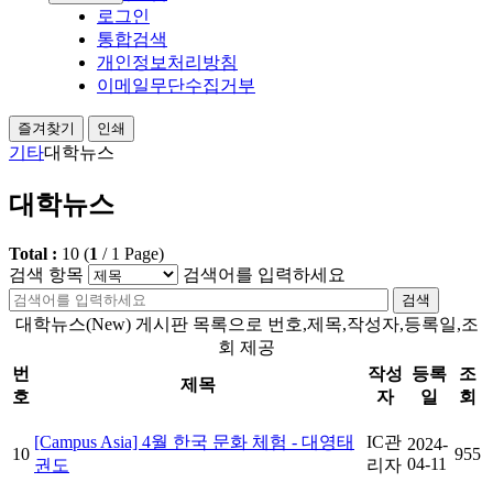
로그인
통합검색
개인정보처리방침
이메일무단수집거부
즐겨찾기
인쇄
기타
대학뉴스
대학뉴스
Total :
10
(
1
/
1
Page)
검색 항목
검색어를 입력하세요
검색
대학뉴스(New) 게시판 목록으로 번호,제목,작성자,등록일,조
회 제공
번
작성
등록
조
제목
호
자
일
회
[Campus Asia] 4월 한국 문화 체험 - 대영태
IC관
2024-
10
955
04-11
권도
리자