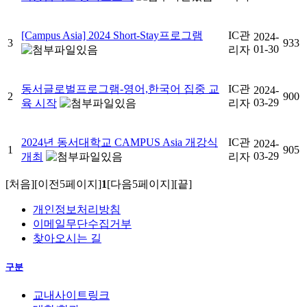
[Campus Asia] 2024 Short-Stay프로그램
IC관
2024-
3
933
01-30
리자
동서글로벌프로그램-영어,한국어 집중 교
IC관
2024-
2
900
03-29
육 시작
리자
2024년 동서대학교 CAMPUS Asia 개강식
IC관
2024-
1
905
03-29
개최
리자
[처음]
[이전5페이지]
1
[다음5페이지]
[끝]
개인정보처리방침
이메일무단수집거부
찾아오시는 길
구분
교내사이트링크