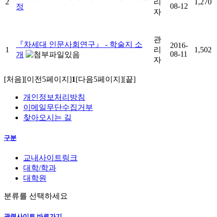
2
리
1,270
08-12
정
자
관
『차세대 인문사회연구』 - 학술지 소
2016-
1
리
1,502
08-11
개
자
[처음]
[이전5페이지]
1
[다음5페이지]
[끝]
개인정보처리방침
이메일무단수집거부
찾아오시는 길
구분
교내사이트링크
대학/학과
대학원
분류를 선택하세요
관련사이트 바로가기