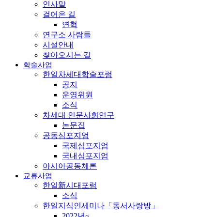
인사말
걸어온 길
연혁
연구소 사람들
시설안내
찾아오시는 길
학술사업
한일차세대학술포럼
공지
운영위원
소식
차세대 인문사회연구
논문집
공동심포지엄
국제심포지엄
국내심포지엄
아시아공동체론
교류사업
한일新시대포럼
소식
한일지식인세미나「동서사랑방」
2022년~