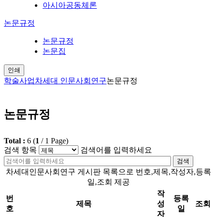
아시아공동체론
논문규정
논문규정
논문집
인쇄
학술사업
차세대 인문사회연구
논문규정
논문규정
Total :
6
(
1
/
1
Page)
검색 항목
검색어를 입력하세요
검색
차세대인문사회연구 게시판 목록으로 번호,제목,작성자,등록
일,조회 제공
작
번
등록
제목
성
조회
호
일
자