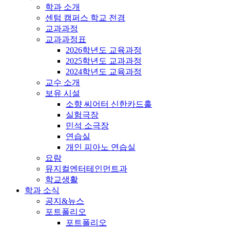
학과 소개
센텀 캠퍼스 학교 전경
교과과정
교과과정표
2026학년도 교육과정
2025학년도 교과과정
2024학년도 교육과정
교수 소개
보유 시설
소향 씨어터 신한카드홀
실험극장
민석 소극장
연습실
개인 피아노 연습실
요람
뮤지컬엔터테인먼트과
학교생활
학과 소식
공지&뉴스
포트폴리오
포트폴리오