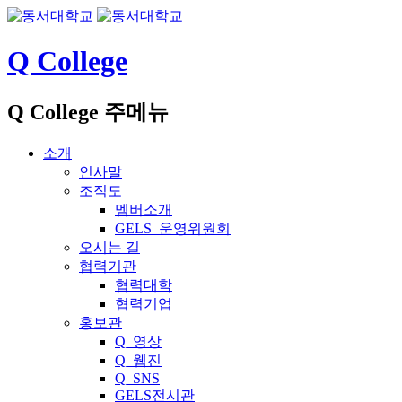
Q College
Q College 주메뉴
소개
인사말
조직도
멤버소개
GELS_운영위원회
오시는 길
협력기관
협력대학
협력기업
홍보관
Q_영상
Q_웹진
Q_SNS
GELS전시관