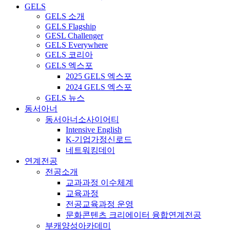
GELS
GELS 소개
GELS Flagship
GESL Challenger
GELS Everywhere
GELS 코리아
GELS 엑스포
2025 GELS 엑스포
2024 GELS 엑스포
GELS 뉴스
동서아너
동서아너소사이어티
Intensive English
K-기업가정신로드
네트워킹데이
연계전공
전공소개
교과과정 이수체계
교육과정
전공교육과정 운영
문화콘텐츠 크리에이터 융합연계전공
부캐양성아카데미