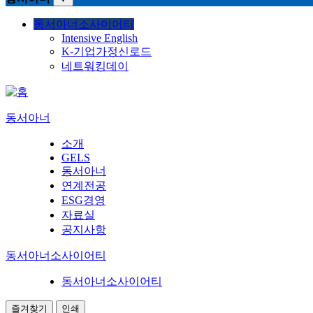
동서아너소사이어티
Intensive English
K-기업가정신로드
네트워킹데이
동서아너
소개
GELS
동서아너
연계전공
ESG경영
자료실
공지사항
동서아너소사이어티
동서아너소사이어티
즐겨찾기
인쇄