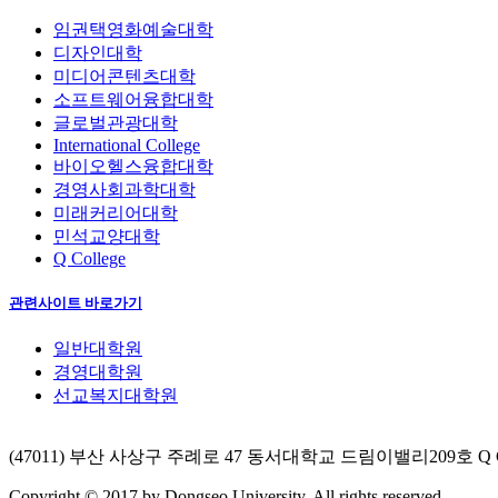
임권택영화예술대학
디자인대학
미디어콘텐츠대학
소프트웨어융합대학
글로벌관광대학
International College
바이오헬스융합대학
경영사회과학대학
미래커리어대학
민석교양대학
Q College
관련사이트 바로가기
일반대학원
경영대학원
선교복지대학원
(47011) 부산 사상구 주례로 47 동서대학교 드림이밸리209호 Q Co
Copyright © 2017 by Dongseo University. All rights reserved.