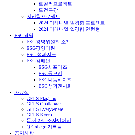
로컬러프로젝트
도전특강
지산학프로젝트
2024 미래내일 일경험 프로젝트
2024 미래내일 일경험 인턴형
ESG경영
ESG경영위원회 소개
ESG경영이란
ESG 성과지표
ESG캠페인
ESG서포터즈
ESG공모전
ESG나눔바자회
ESG성과전시회
자료실
GELS Flagship
GELS Challenger
GELS Everywhere
GELS Korea
동서 아너소사이어티
Q College 기록물
공지사항