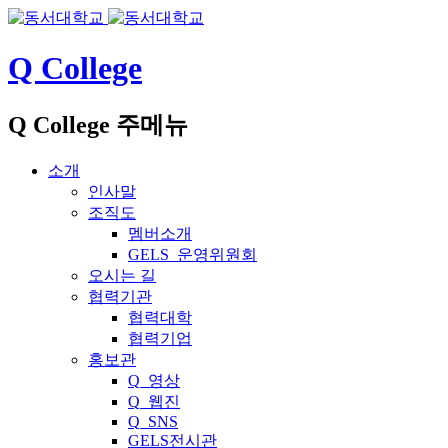
Q College
Q College 주메뉴
소개
인사말
조직도
멤버소개
GELS_운영위원회
오시는 길
협력기관
협력대학
협력기업
홍보관
Q_영상
Q_웹진
Q_SNS
GELS전시관