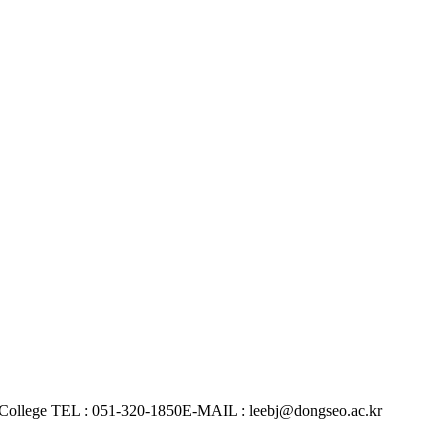
llege
TEL : 051-320-1850
E-MAIL : leebj@dongseo.ac.kr