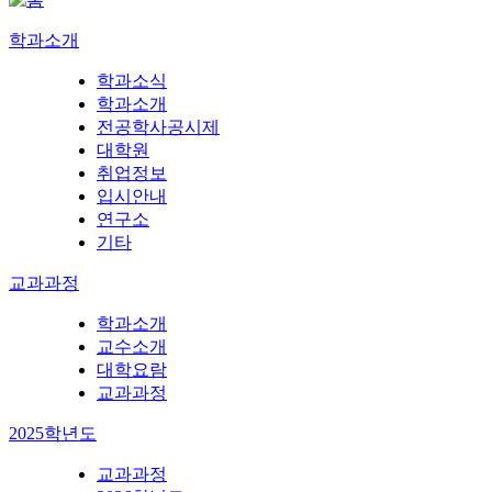
학과소개
학과소식
학과소개
전공학사공시제
대학원
취업정보
입시안내
연구소
기타
교과과정
학과소개
교수소개
대학요람
교과과정
2025학년도
교과과정