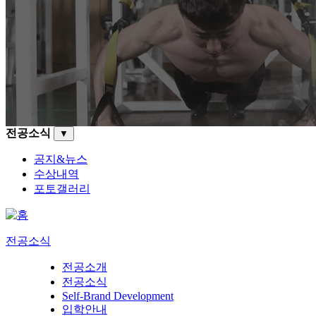
전공소식
▼
공지&뉴스
수상내역
포토갤러리
전공소식
전공소개
전공소식
Self-Brand Development
입학안내