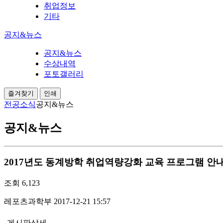
취업정보
기타
공지&뉴스
공지&뉴스
수상내역
포토갤러리
즐겨찾기
인쇄
전공소식
공지&뉴스
공지&뉴스
2017년도 동계방학 취업역량강화 교육 프로그램 안
조회
6,123
레포츠과학부
2017-12-21 15:57
게시판상세