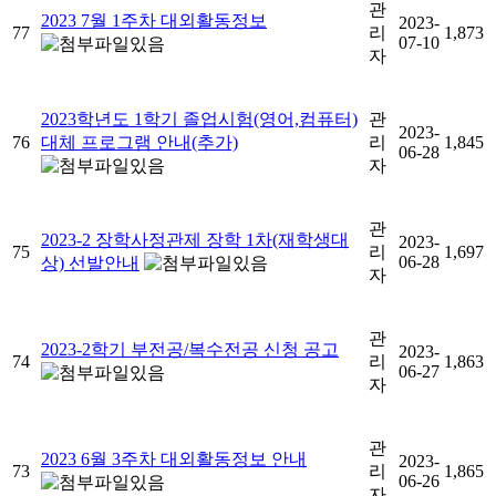
관
2023 7월 1주차 대외활동정보
2023-
77
리
1,873
07-10
자
2023학년도 1학기 졸업시험(영어,컴퓨터)
관
2023-
76
대체 프로그램 안내(추가)
리
1,845
06-28
자
관
2023-2 장학사정관제 장학 1차(재학생대
2023-
75
리
1,697
06-28
상) 선발안내
자
관
2023-2학기 부전공/복수전공 신청 공고
2023-
74
리
1,863
06-27
자
관
2023 6월 3주차 대외활동정보 안내
2023-
73
리
1,865
06-26
자