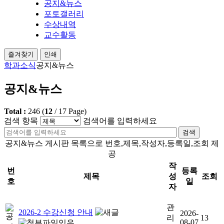
공지&뉴스
포토갤러리
수상내역
교수활동
즐겨찾기
인쇄
학과소식
공지&뉴스
공지&뉴스
Total :
246
(
12
/
17
Page)
검색 항목
검색어를 입력하세요
검색
공지&뉴스 게시판 목록으로 번호,제목,작성자,등록일,조회 제
공
작
번
등록
제목
성
조회
호
일
자
관
2026-2 수강신청 안내
2026-
리
13
08-07