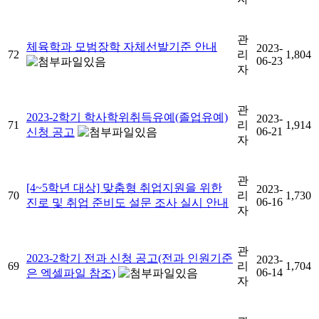
관
체육학과 모범장학 자체선발기준 안내
2023-
72
리
1,804
06-23
자
관
2023-2학기 학사학위취득유예(졸업유예)
2023-
71
리
1,914
06-21
신청 공고
자
관
[4~5학년 대상] 맞춤형 취업지원을 위한
2023-
70
리
1,730
06-16
진로 및 취업 준비도 설문 조사 실시 안내
자
관
2023-2학기 전과 신청 공고(전과 인원기준
2023-
69
리
1,704
06-14
은 엑셀파일 참조)
자