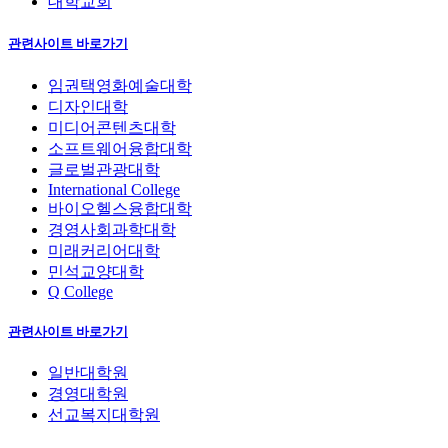
대학교회
관련사이트 바로가기
임권택영화예술대학
디자인대학
미디어콘텐츠대학
소프트웨어융합대학
글로벌관광대학
International College
바이오헬스융합대학
경영사회과학대학
미래커리어대학
민석교양대학
Q College
관련사이트 바로가기
일반대학원
경영대학원
선교복지대학원