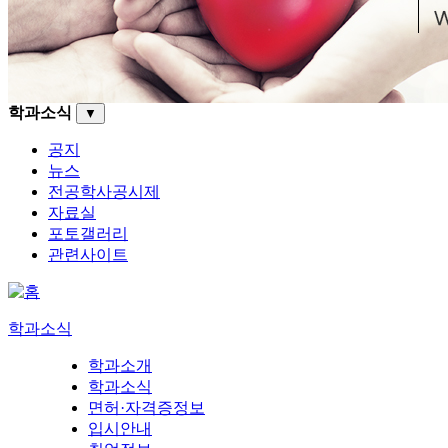
학과소식
▼
공지
뉴스
전공학사공시제
자료실
포토갤러리
관련사이트
학과소식
학과소개
학과소식
면허·자격증정보
입시안내