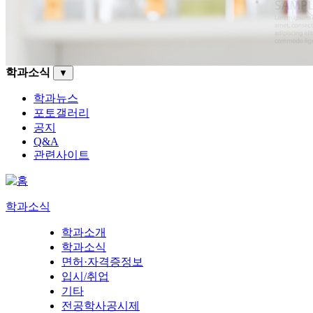
학과소식
▼
학과뉴스
포토갤러리
공지
Q&A
관련사이트
학과소식
학과소개
학과소식
면허·자격증정보
입시/취업
기타
전공학사공시제