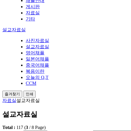
채플안내
게시판
자료실
기타
설교자료실
사진자료실
설교자료실
영어채플
일본어채플
중국어채플
복음이란
오늘의 Q,T
CCM
즐겨찾기
인쇄
자료실
설교자료실
설교자료실
Total :
117
(
3
/
8
Page)