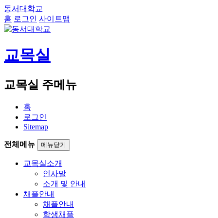
동서대학교
홈
로그인
사이트맵
교목실
교목실 주메뉴
홈
로그인
Sitemap
전체메뉴
메뉴닫기
교목실소개
인사말
소개 및 안내
채플안내
채플안내
학생채플