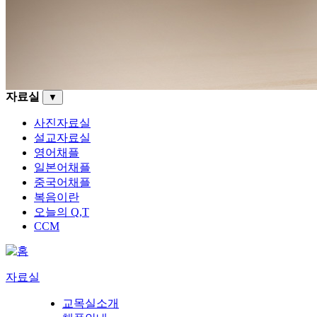
자료실
▼
사진자료실
설교자료실
영어채플
일본어채플
중국어채플
복음이란
오늘의 Q,T
CCM
자료실
교목실소개