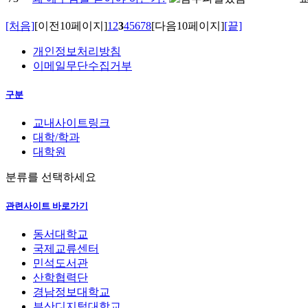
[처음]
[이전10페이지]
1
2
3
4
5
6
7
8
[다음10페이지]
[끝]
개인정보처리방침
이메일무단수집거부
구분
교내사이트링크
대학/학과
대학원
분류를 선택하세요
관련사이트 바로가기
동서대학교
국제교류센터
민석도서관
산학협력단
경남정보대학교
부산디지털대학교