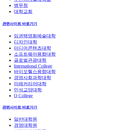
병무청
대학교회
관련사이트 바로가기
임권택영화예술대학
디자인대학
미디어콘텐츠대학
소프트웨어융합대학
글로벌관광대학
International College
바이오헬스융합대학
경영사회과학대학
미래커리어대학
민석교양대학
Q College
관련사이트 바로가기
일반대학원
경영대학원