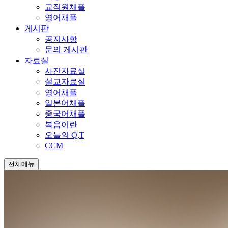
교직원채플
영어채플
게시판
공지사항
문의 게시판
자료실
사진자료실
설교자료실
영어채플
일본어채플
중국어채플
복음이란
오늘의 Q,T
CCM
전체메뉴