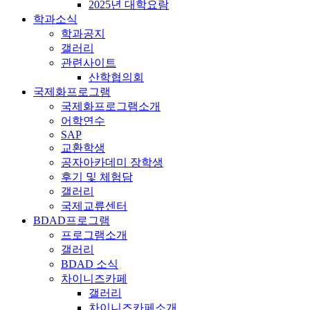
2025년 대학요람
학과소식
학과공지
갤러리
관련사이트
산학협의회
국제화프로그램
국제화프로그램소개
어학연수
SAP
교환학생
공자아카데미 장학생
후기 및 체험담
갤러리
국제교류센터
BDAD프로그램
프로그램소개
갤러리
BDAD 소식
차이니즈카페
갤러리
차이니즈카페소개