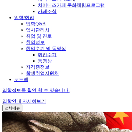
차이니즈카페 문화체험프로그램
카페소식
입학/취업
입학Q&A
입시관리처
취업 및 진로
취업정보
취업수기 및 동영상
취업수기
동영상
자격증정보
학생취업지원처
로드맵
입학정보를 확인 할 수 있습니다.
입학안내
자세히보기
전체메뉴