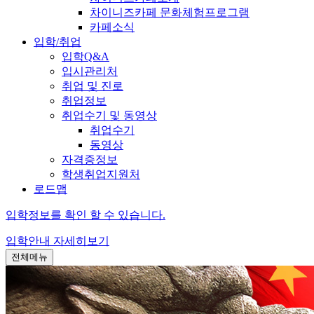
차이니즈카페 문화체험프로그램
카페소식
입학/취업
입학Q&A
입시관리처
취업 및 진로
취업정보
취업수기 및 동영상
취업수기
동영상
자격증정보
학생취업지원처
로드맵
입학정보를 확인 할 수 있습니다.
입학안내
자세히보기
전체메뉴