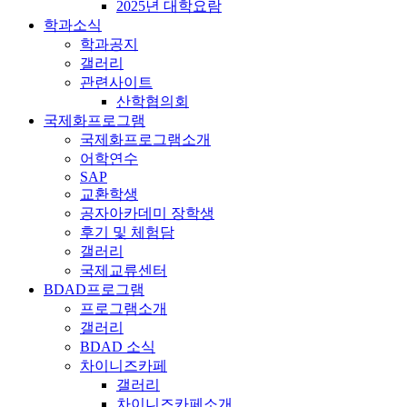
2025년 대학요람
학과소식
학과공지
갤러리
관련사이트
산학협의회
국제화프로그램
국제화프로그램소개
어학연수
SAP
교환학생
공자아카데미 장학생
후기 및 체험담
갤러리
국제교류센터
BDAD프로그램
프로그램소개
갤러리
BDAD 소식
차이니즈카페
갤러리
차이니즈카페소개