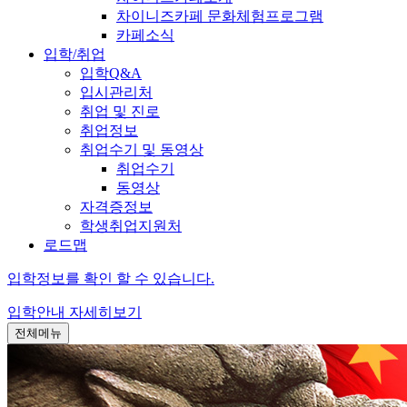
차이니즈카페 문화체험프로그램
카페소식
입학/취업
입학Q&A
입시관리처
취업 및 진로
취업정보
취업수기 및 동영상
취업수기
동영상
자격증정보
학생취업지원처
로드맵
입학정보를 확인 할 수 있습니다.
입학안내
자세히보기
전체메뉴