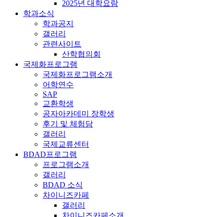
2025년 대학요람
학과소식
학과공지
갤러리
관련사이트
산학협의회
국제화프로그램
국제화프로그램소개
어학연수
SAP
교환학생
공자아카데미 장학생
후기 및 체험담
갤러리
국제교류센터
BDAD프로그램
프로그램소개
갤러리
BDAD 소식
차이니즈카페
갤러리
차이니즈카페소개