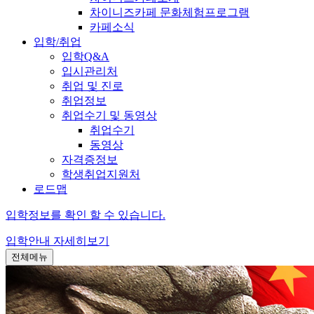
차이니즈카페 문화체험프로그램
카페소식
입학/취업
입학Q&A
입시관리처
취업 및 진로
취업정보
취업수기 및 동영상
취업수기
동영상
자격증정보
학생취업지원처
로드맵
입학정보를 확인 할 수 있습니다.
입학안내
자세히보기
전체메뉴