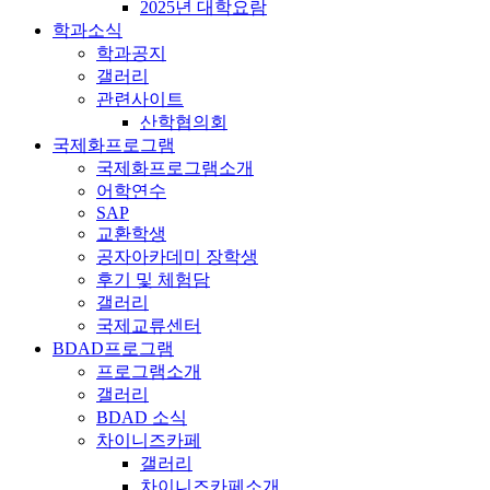
2025년 대학요람
학과소식
학과공지
갤러리
관련사이트
산학협의회
국제화프로그램
국제화프로그램소개
어학연수
SAP
교환학생
공자아카데미 장학생
후기 및 체험담
갤러리
국제교류센터
BDAD프로그램
프로그램소개
갤러리
BDAD 소식
차이니즈카페
갤러리
차이니즈카페소개