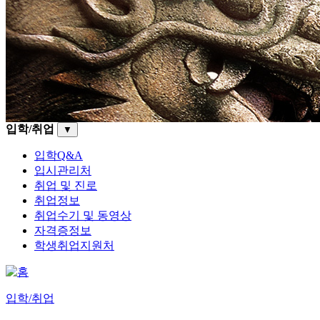
입학/취업
▼
입학Q&A
입시관리처
취업 및 진로
취업정보
취업수기 및 동영상
자격증정보
학생취업지원처
입학/취업