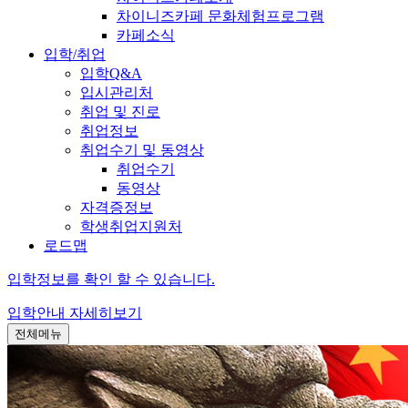
차이니즈카페 문화체험프로그램
카페소식
입학/취업
입학Q&A
입시관리처
취업 및 진로
취업정보
취업수기 및 동영상
취업수기
동영상
자격증정보
학생취업지원처
로드맵
입학정보를 확인 할 수 있습니다.
입학안내
자세히보기
전체메뉴