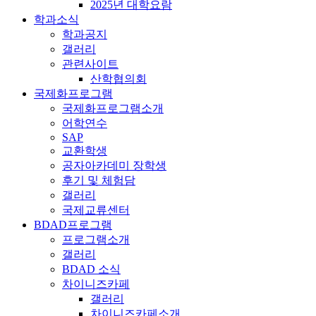
2025년 대학요람
학과소식
학과공지
갤러리
관련사이트
산학협의회
국제화프로그램
국제화프로그램소개
어학연수
SAP
교환학생
공자아카데미 장학생
후기 및 체험담
갤러리
국제교류센터
BDAD프로그램
프로그램소개
갤러리
BDAD 소식
차이니즈카페
갤러리
차이니즈카페소개