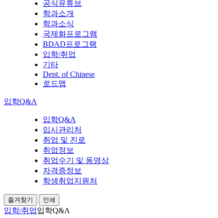
공식유튜브
학과소개
학과소식
국제화프로그램
BDAD프로그램
입학/취업
기타
Dept. of Chinese
로드맵
입학Q&A
입학Q&A
입시관리처
취업 및 진로
취업정보
취업수기 및 동영상
자격증정보
학생취업지원처
즐겨찾기
인쇄
입학/취업
입학Q&A