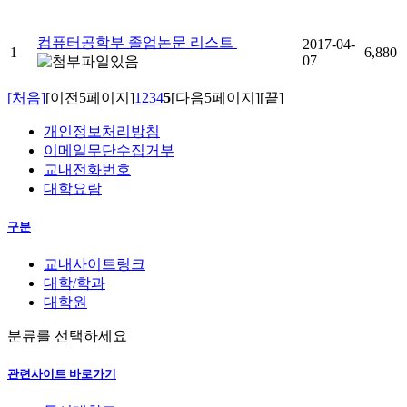
컴퓨터공학부 졸업논문 리스트
2017-04-
1
6,880
07
[처음]
[이전5페이지]
1
2
3
4
5
[다음5페이지]
[끝]
개인정보처리방침
이메일무단수집거부
교내전화번호
대학요람
구분
교내사이트링크
대학/학과
대학원
분류를 선택하세요
관련사이트 바로가기