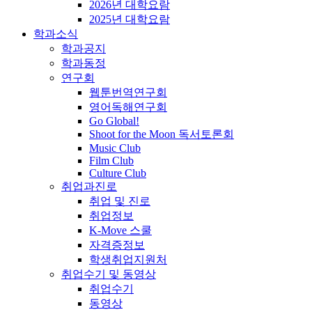
2026년 대학요람
2025년 대학요람
학과소식
학과공지
학과동정
연구회
웹툰번역연구회
영어독해연구회
Go Global!
Shoot for the Moon 독서토론회
Music Club
Film Club
Culture Club
취업과진로
취업 및 진로
취업정보
K-Move 스쿨
자격증정보
학생취업지원처
취업수기 및 동영상
취업수기
동영상