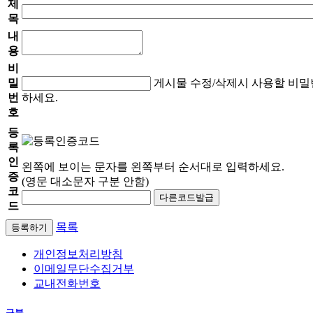
제
목
내
용
비
밀
게시물 수정/삭제시 사용할 비밀
번
하세요.
호
등
록
인
왼쪽에 보이는 문자를 왼쪽부터 순서대로 입력하세요.
증
(영문 대소문자 구분 안함)
코
다른코드발급
드
목록
등록하기
개인정보처리방침
이메일무단수집거부
교내전화번호
구분