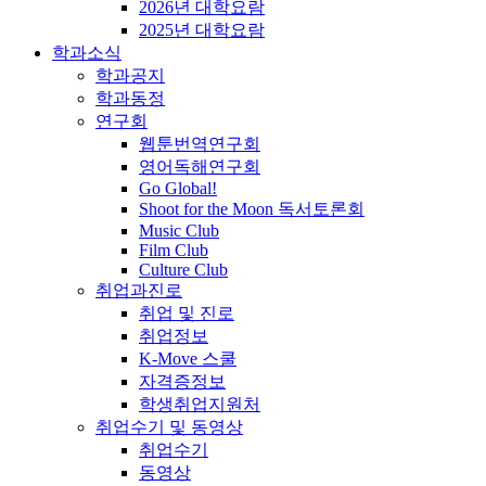
2026년 대학요람
2025년 대학요람
학과소식
학과공지
학과동정
연구회
웹툰번역연구회
영어독해연구회
Go Global!
Shoot for the Moon 독서토론회
Music Club
Film Club
Culture Club
취업과진로
취업 및 진로
취업정보
K-Move 스쿨
자격증정보
학생취업지원처
취업수기 및 동영상
취업수기
동영상