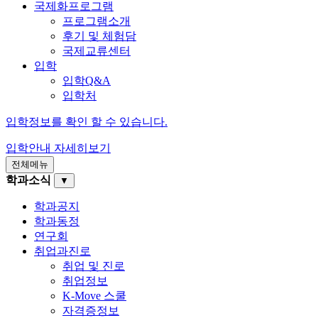
국제화프로그램
프로그램소개
후기 및 체험담
국제교류센터
입학
입학Q&A
입학처
입학정보를 확인 할 수 있습니다.
입학안내
자세히보기
전체메뉴
학과소식
▼
학과공지
학과동정
연구회
취업과진로
취업 및 진로
취업정보
K-Move 스쿨
자격증정보