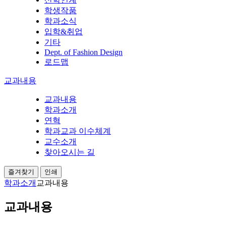
학생작품
학과소식
입학&취업
기타
Dept. of Fashion Design
로드맵
교과내용
교과내용
학과소개
연혁
학과교과 이수체계
교수소개
찾아오시는 길
즐겨찾기
인쇄
학과소개
교과내용
교과내용