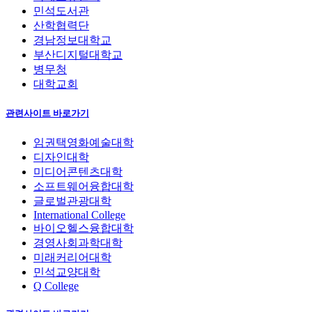
민석도서관
산학협력단
경남정보대학교
부산디지털대학교
병무청
대학교회
관련사이트 바로가기
임권택영화예술대학
디자인대학
미디어콘텐츠대학
소프트웨어융합대학
글로벌관광대학
International College
바이오헬스융합대학
경영사회과학대학
미래커리어대학
민석교양대학
Q College