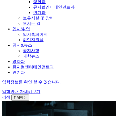
영화과
뮤지컬엔터테인먼트과
연기과
보유시설 및 장비
오시는 길
입시/취업
입시홈페이지
취업지원실
공지&뉴스
공지사항
대학뉴스
영화과
뮤지컬엔터테인먼트과
연기과
입학정보를 확인 할 수 있습니다.
입학안내
자세히보기
검색
전체메뉴