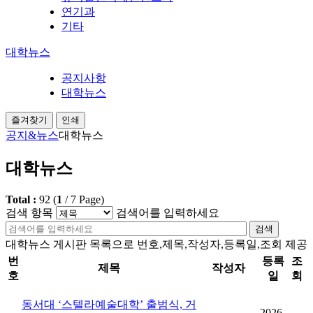
연기과
기타
대학뉴스
공지사항
대학뉴스
즐겨찾기
인쇄
공지&뉴스
대학뉴스
대학뉴스
Total :
92
(
1
/
7
Page)
검색 항목
검색어를 입력하세요
검색
대학뉴스 게시판 목록으로 번호,제목,작성자,등록일,조회 제공
번
등록
조
제목
작성자
호
일
회
동서대 ‘스텔라예술대학’ 출범식, 거
2026-