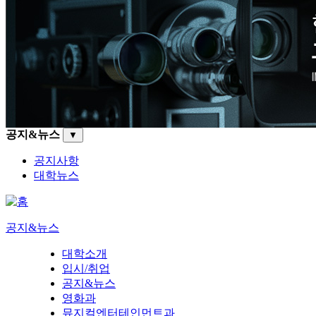
공지&뉴스
▼
공지사항
대학뉴스
공지&뉴스
대학소개
입시/취업
공지&뉴스
영화과
뮤지컬엔터테인먼트과