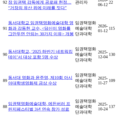
92
장 임권택 감독에게 공로패 헌정…
관리자
22
06-12
“거장의 유산 위에 미래를 짓다”
동서대학교 임권택영화예술대학 영
임권택영화
2026-
91
화과 강동헌 교수, <당신이 영화를
예술대학
115
01-12
그만두면 안되는 30가지 이유> 개봉
단과대학
임권택영화
동서대학교, ‘2025 하반기 네트워킹
2025-
90
예술대학
130
12-04
데이’서 대상 포함 5명 수상
단과대학
임권택영화
동서대 영화과 윤주영, 제10회 아시
2025-
89
예술대학
109
11-27
아대학생영화제 금상 수상
단과대학
임권택영화
임권택영화예술대학, 에든버러 프
2025-
88
예술대학
137
10-24
린지페스티벌 3년 연속 참가 성료
단과대학