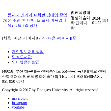
임권택영화
동서대 연기과 14학번 김태영 졸업
영상예술대
2024-
생 주연 ‘미나씨, 또 프사 바뀌었네
78
594
01-22
학 단과대
요?’ 2월 7일 공개
학
[처음]
[이전5페이지]
1
2
3
4
5
[다음5페이지]
[끝]
개인정보처리방침
민석도서관
인터넷증명발급
(48058) 부산 해운대구 센텀중앙로 55(우동) 동서대학교 센텀
산학캠퍼스 임권택영화예술대학
TEL : 051-950-6548
FAX :
051-950-6574
Copyright © 2017 by Dongseo University. All rights reserved.
naverblog
instagram
youtube