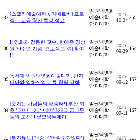
임권택영화
[스텔라예술대학 x 미네르바] 프로
2025-
87
예술대학
355
10-24
젝트 교육 혁신 특강 성료
단과대학
임권택영화
!! 영화과 강동헌 교수, 한예종 영상
2025-
86
예술대학
154
원 30주년 기념 [프로젝트 30] 참여
09-29
!!
단과대학
임권택영화
동서대 임권택영화예술대학, 탄자
2025-
85
예술대학
157
09-12
니아와 영화산업 교류 협력 강화
단과대학
[웃기는 사람들의 배움터!] 부산 최
임권택영화
2025-
84
초 '코미디 아카데미' I 개그 꿈나무
예술대학
167
09-11
들의 도전! I 굿모닝투데이
단과대학
임권택영화
[부기튜브] 개강..? '어쩔수가없다' |
2025-