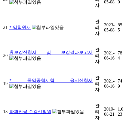
05-08
0
자
관
2023-
85
21
* 입학원서
리
05-08
5
자
관
휴보강신청서 및 보강결과보고서
2021-
78
20
리
06-16
4
자
관
* 졸업종합시험 응시신청서
2021-
74
19
리
06-16
9
자
관
2019-
1,0
18
타과전공 수강신청원
리
08-21
23
자