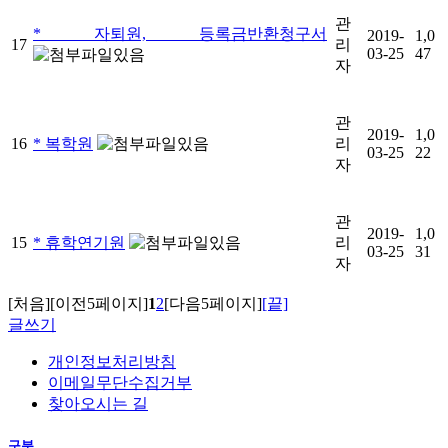
관
* 자퇴원, 등록금반환청구서
2019-
1,0
17
리
03-25
47
자
관
2019-
1,0
16
* 복학원
리
03-25
22
자
관
2019-
1,0
15
* 휴학연기원
리
03-25
31
자
[처음]
[이전5페이지]
1
2
[다음5페이지]
[끝]
글쓰기
개인정보처리방침
이메일무단수집거부
찾아오시는 길
구분