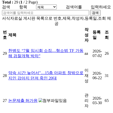
Total :
29
(
1
/
2
Page)
검색 항목
검색어를 입력하세요
검색
서식자료실 게시판 목록으로 번호,제목,작성자,등록일,조회 제
공
작
번
등록
조
제목
성
호
일
회
자
한병도 “7월 임시회 소집…형소법 TF 가동
2026-
29
aa
26
07-02
해 검찰개혁 박차”
이
약속 시간 늦어서"…15층 아파트 창밖으로
2026-
28
재
31
06-22
지인 강아지 던져 죽인 20대
성
관
2026-
27
논문제출 허가원
리
65
03-30
자