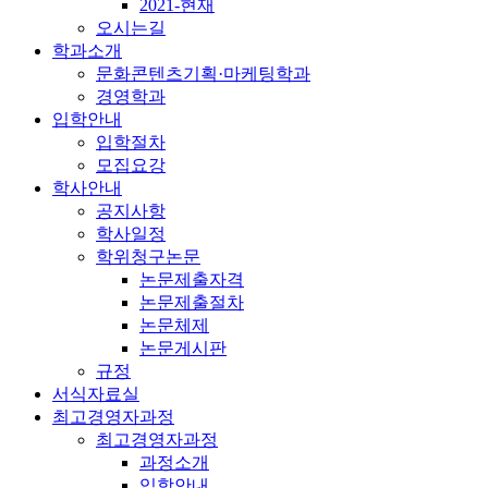
2021-현재
오시는길
학과소개
문화콘텐츠기획·마케팅학과
경영학과
입학안내
입학절차
모집요강
학사안내
공지사항
학사일정
학위청구논문
논문제출자격
논문제출절차
논문체제
논문게시판
규정
서식자료실
최고경영자과정
최고경영자과정
과정소개
입학안내