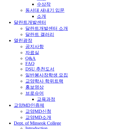
수상작
동서대 새내기 입문
소개
달란트개발센터
달란트개발센터 소개
달란트 갤러리
열린광장
공지사항
자료실
Q&A
FAQ
DSU 추천도서
일반봉사장학생 모집
교양학사 학위트랙
홍보영상
브로슈어
교육과정
교양MD인증제
교양MD신청
교양MD소개
Dept. of Minseok College
Introduction