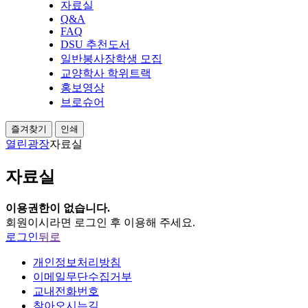
자료실
Q&A
FAQ
DSU 추천도서
일반봉사장학생 모집
교양학사 학위트랙
홍보영상
브로슈어
즐겨찾기
인쇄
열린광장
자료실
자료실
이용권한이 없습니다.
회원이시라면 로그인 후 이용해 주세요.
로그인
뒤로
개인정보처리방침
이메일무단수집거부
교내전화번호
찾아오시는길