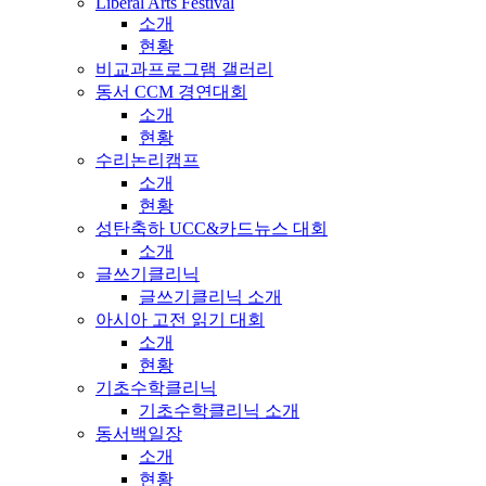
Liberal Arts Festival
소개
현황
비교과프로그램 갤러리
동서 CCM 경연대회
소개
현황
수리논리캠프
소개
현황
성탄축하 UCC&카드뉴스 대회
소개
글쓰기클리닉
글쓰기클리닉 소개
아시아 고전 읽기 대회
소개
현황
기초수학클리닉
기초수학클리닉 소개
동서백일장
소개
현황