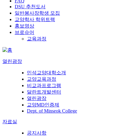
FAQ
DSU 추천도서
일반봉사장학생 모집
교양학사 학위트랙
홍보영상
브로슈어
교육과정
열린광장
민석교양대학소개
교양교육과정
비교과프로그램
달란트개발센터
열린광장
교양MD인증제
Dept. of Minseok College
자료실
공지사항