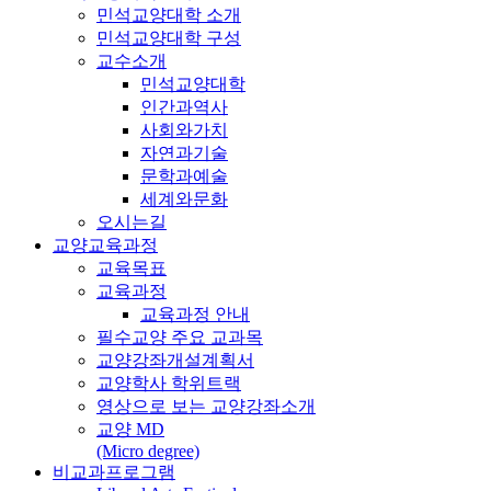
민석교양대학 소개
민석교양대학 구성
교수소개
민석교양대학
인간과역사
사회와가치
자연과기술
문학과예술
세계와문화
오시는길
교양교육과정
교육목표
교육과정
교육과정 안내
필수교양 주요 교과목
교양강좌개설계획서
교양학사 학위트랙
영상으로 보는 교양강좌소개
교양 MD
(Micro degree)
비교과프로그램