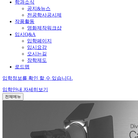
학과소식
공지&뉴스
전공학사공시제
작품활동
영화제작워크샵
입시Q&A
입학페이지
입시요강
오시는길
장학제도
로드맵
입학정보를 확인 할 수 있습니다.
입학안내
자세히보기
전체메뉴