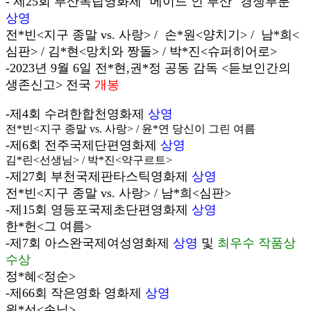
- 제25회 부산독립영화제 "메이드 인 부산" 경쟁부분
상영
전*빈<지구 종말 vs. 사랑> / 손*원<양치기> / 남*희<
심판> / 김*현<망치와 짱돌> / 박*진<슈퍼히어로>
-2023년 9월 6일 전*현,권*정 공동 감독 <듣보인간의
생존신고> 전국
개봉
-제4회 수려한합천영화제
상영
전*빈<지구 종말 vs. 사랑> / 윤*연 당신이 그린 여름
-제6회 전주국제단편영화제
상영
김*린<선생님> / 박*진<약구르트>
-제27회 부천국제판타스틱영화제
상영
전*빈<지구 종말 vs. 사랑> / 남*희<심판>
-제15회 영등포국제초단편영화제
상영
한*헌<그 여름>
-제7회 아스완국제여성영화제
상영
및
최우수 작품상
수상
정*혜<정순>
-제66회 작은영화 영화제
상영
원*선<손님>