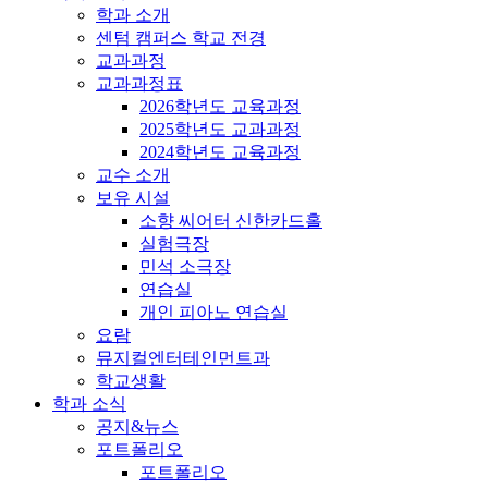
학과 소개
센텀 캠퍼스 학교 전경
교과과정
교과과정표
2026학년도 교육과정
2025학년도 교과과정
2024학년도 교육과정
교수 소개
보유 시설
소향 씨어터 신한카드홀
실험극장
민석 소극장
연습실
개인 피아노 연습실
요람
뮤지컬엔터테인먼트과
학교생활
학과 소식
공지&뉴스
포트폴리오
포트폴리오