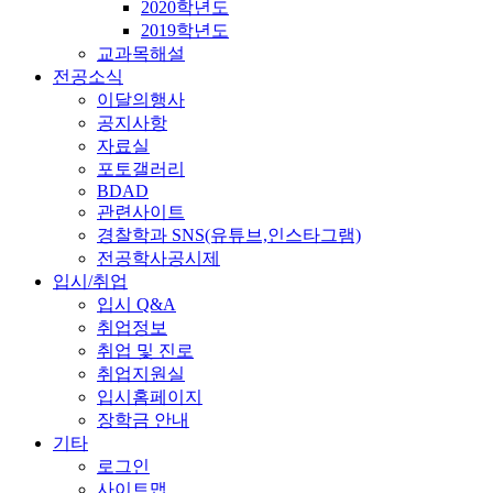
2020학년도
2019학년도
교과목해설
전공소식
이달의행사
공지사항
자료실
포토갤러리
BDAD
관련사이트
경찰학과 SNS(유튜브,인스타그램)
전공학사공시제
입시/취업
입시 Q&A
취업정보
취업 및 진로
취업지원실
입시홈페이지
장학금 안내
기타
로그인
사이트맵