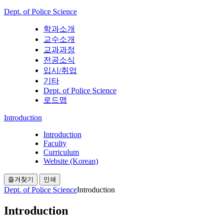
Dept. of Police Science
학과소개
교수소개
교과과정
전공소식
입시/취업
기타
Dept. of Police Science
로드맵
Introduction
Introduction
Faculty
Curriculum
Website (Korean)
즐겨찾기
인쇄
Dept. of Police Science
Introduction
Introduction