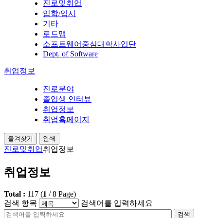
진로및취업
입학/입시
기타
로드맵
소프트웨어중심대학사업단
Dept. of Software
취업정보
진로분야
졸업생 인터뷰
취업정보
취업홈페이지
즐겨찾기
인쇄
진로및취업
취업정보
취업정보
Total :
117
(
1
/
8
Page)
검색 항목
검색어를 입력하세요
검색