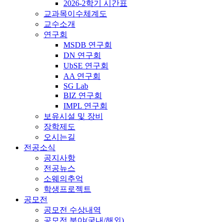
2026-2학기 시간표
교과목이수체계도
교수소개
연구회
MSDB 연구회
DN 연구회
UbSE 연구회
AA 연구회
SG Lab
BIZ 연구회
IMPL 연구회
보유시설 및 장비
장학제도
오시는길
전공소식
공지사항
전공뉴스
소웨의추억
학생프로젝트
공모전
공모전 수상내역
공모전 분야(국내/해외)