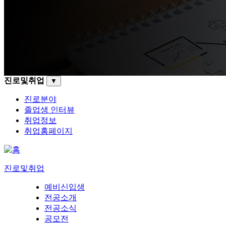
진로및취업
▼
진로분야
졸업생 인터뷰
취업정보
취업홈페이지
진로및취업
예비신입생
전공소개
전공소식
공모전