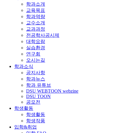
학과소개
교육목표
학과역량
교수소개
교과과정
전공학사공시제
대학요람
실습환경
연구회
오시는길
학과소식
공지사항
학과뉴스
학과 유튜브
DSU WEBTOON webzine
DSU TOON
공모전
학생활동
학생활동
학생작품
입학&취업