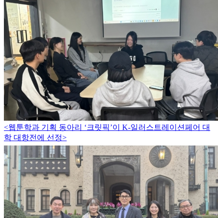
<웹툰학과 기획 동아리 ‘크릿픽’이 K-일러스트레이션페어 대
학 대항전에 선정>