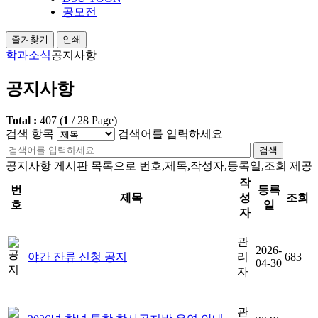
공모전
즐겨찾기
인쇄
학과소식
공지사항
공지사항
Total :
407
(
1
/
28
Page)
검색 항목
검색어를 입력하세요
검색
공지사항 게시판 목록으로 번호,제목,작성자,등록일,조회 제공
작
번
등록
제목
성
조회
호
일
자
관
2026-
야간 잔류 신청 공지
리
683
04-30
자
관