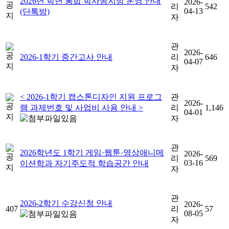
2026년 학년 통합 학사공지방 운영 안내
2026-
리
542
04-13
(단톡방)
자
관
2026-
2026-1학기 중간고사 안내
리
646
04-07
자
< 2026-1학기 캡스톤디자인 지원 프로그
관
2026-
램 과제번호 및 사업비 사용 안내 >
리
1,146
04-01
자
관
2026학년도 1학기 게임·웹툰·영상애니메
2026-
리
569
03-16
이션학과 자기주도적 학습공간 안내
자
관
2026-2학기 수강신청 안내
2026-
407
리
57
08-05
자