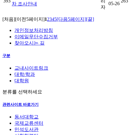
393
리
263
05-26
차 조사안내
자
[처음]
[이전5페이지]
1
2
3
4
5
[다음5페이지]
[끝]
개인정보처리방침
이메일무단수집거부
찾아오시는 길
구분
교내사이트링크
대학/학과
대학원
분류를 선택하세요
관련사이트 바로가기
동서대학교
국제교류센터
민석도서관