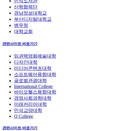
민석도서관
산학협력단
경남정보대학교
부산디지털대학교
병무청
대학교회
관련사이트 바로가기
임권택영화예술대학
디자인대학
미디어콘텐츠대학
소프트웨어융합대학
글로벌관광대학
International College
바이오헬스융합대학
경영사회과학대학
미래커리어대학
민석교양대학
Q College
관련사이트 바로가기