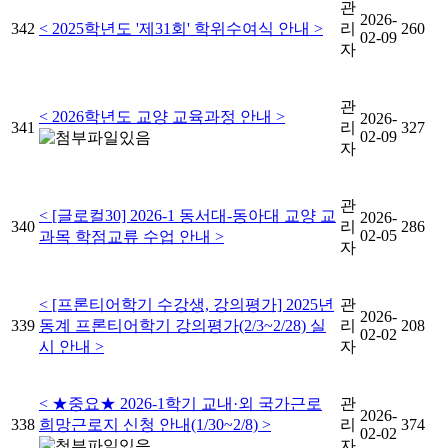
관
2026-
342
< 2025학년도 '제31회' 학위수여식 안내 >
리
260
02-09
자
관
< 2026학년도 교양 교육과정 안내 >
2026-
341
리
327
02-09
자
관
< [글로컬30] 2026-1 동서대-동아대 교양 교
2026-
340
리
286
02-05
과목 학점교류 수업 안내 >
자
< [프론티어학기 수강생, 강의평가] 2025년
관
2026-
339
동계 프론티어학기 강의평가(2/3~2/28) 실
리
208
02-02
시 안내 >
자
< ★중요★ 2026-1학기 교내·외 국가근로
관
2026-
338
희망근로지 신청 안내(1/30~2/8) >
리
374
02-02
자