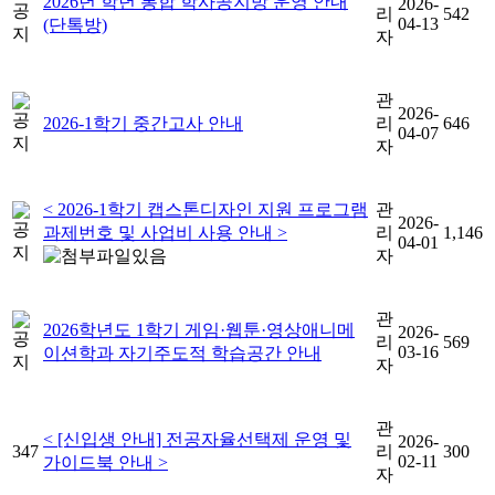
2026년 학년 통합 학사공지방 운영 안내
2026-
리
542
04-13
(단톡방)
자
관
2026-
2026-1학기 중간고사 안내
리
646
04-07
자
< 2026-1학기 캡스톤디자인 지원 프로그램
관
2026-
과제번호 및 사업비 사용 안내 >
리
1,146
04-01
자
관
2026학년도 1학기 게임·웹툰·영상애니메
2026-
리
569
03-16
이션학과 자기주도적 학습공간 안내
자
관
< [신입생 안내] 전공자율선택제 운영 및
2026-
347
리
300
02-11
가이드북 안내 >
자