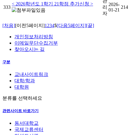
관
< 2026학년도 1학기 21학점 추가신청 >
2026-
333
리
214
01-21
자
[처음]
[이전5페이지]
1
2
3
4
5
[다음5페이지]
[끝]
개인정보처리방침
이메일무단수집거부
찾아오시는 길
구분
교내사이트링크
대학/학과
대학원
분류를 선택하세요
관련사이트 바로가기
동서대학교
국제교류센터