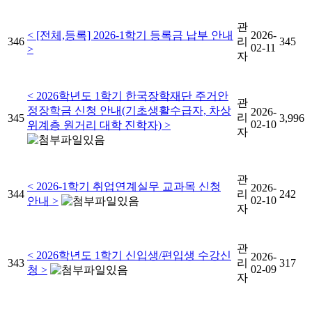
관
< [전체,등록] 2026-1학기 등록금 납부 안내
2026-
346
리
345
02-11
>
자
< 2026학년도 1학기 한국장학재단 주거안
관
정장학금 신청 안내(기초생활수급자, 차상
2026-
리
345
3,996
02-10
위계층 원거리 대학 진학자) >
자
관
< 2026-1학기 취업연계실무 교과목 신청
2026-
344
리
242
02-10
안내 >
자
관
< 2026학년도 1학기 신입생/편입생 수강신
2026-
343
리
317
02-09
청 >
자