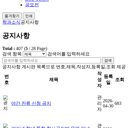
공모전
즐겨찾기
인쇄
학과소식
공지사항
공지사항
Total :
407
(
5
/
28
Page)
검색 항목
검색어를 입력하세요
검색
공지사항 게시판 목록으로 번호,제목,작성자,등록일,조회 제공
작
번
등록
제목
성
조회
호
일
자
관
2026-
야간 잔류 신청 공지
리
683
04-30
자
관