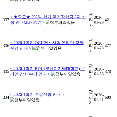
관
< ★중요★ 2026-1학기 국가장학금 2차 신
2026-
337
리
421
01-29
청 안내(2/3~3/17) >
자
관
< 2026-1학기 OCU컨소시엄 온라인 강좌
2026-
336
리
477
01-28
수강 안내 >
자
관
< 2026-1학기 BDU(부산디지털대학교) 온
2026-
335
리
370
01-28
라인 강좌 수강 안내 >
자
관
< 2026-1학기 수강신청 안내 >
2026-
334
리
680
01-21
자