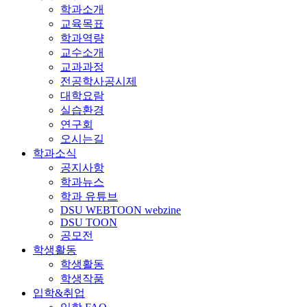
학과소개
교육목표
학과역량
교수소개
교과과정
전공학사공시제
대학요람
실습환경
연구회
오시는길
학과소식
공지사항
학과뉴스
학과 유튜브
DSU WEBTOON webzine
DSU TOON
공모전
학생활동
학생활동
학생작품
입학&취업