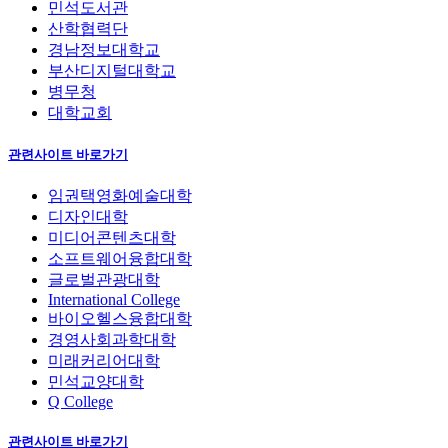
민석도서관
산학협력단
경남정보대학교
부산디지털대학교
병무청
대학교회
관련사이트 바로가기
임권택영화예술대학
디자인대학
미디어콘텐츠대학
소프트웨어융합대학
글로벌관광대학
International College
바이오헬스융합대학
경영사회과학대학
미래커리어대학
민석교양대학
Q College
관련사이트 바로가기