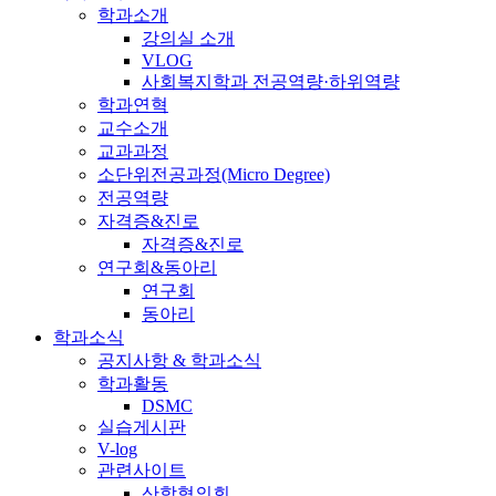
학과소개
강의실 소개
VLOG
사회복지학과 전공역량·하위역량
학과연혁
교수소개
교과과정
소단위전공과정(Micro Degree)
전공역량
자격증&진로
자격증&진로
연구회&동아리
연구회
동아리
학과소식
공지사항 & 학과소식
학과활동
DSMC
실습게시판
V-log
관련사이트
산학협의회