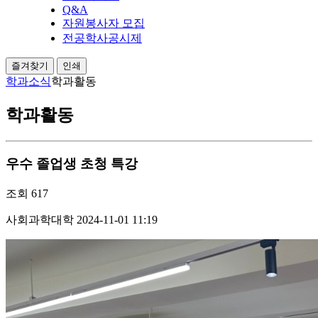
Q&A
자원봉사자 모집
전공학사공시제
즐겨찾기
인쇄
학과소식
학과활동
학과활동
우수 졸업생 초청 특강
조회
617
사회과학대학
2024-11-01 11:19