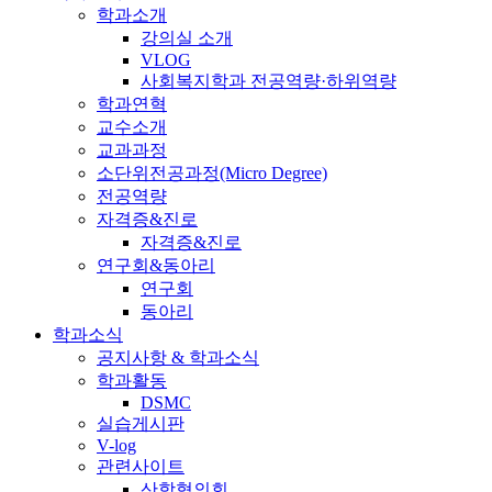
학과소개
강의실 소개
VLOG
사회복지학과 전공역량·하위역량
학과연혁
교수소개
교과과정
소단위전공과정(Micro Degree)
전공역량
자격증&진로
자격증&진로
연구회&동아리
연구회
동아리
학과소식
공지사항 & 학과소식
학과활동
DSMC
실습게시판
V-log
관련사이트
산학협의회