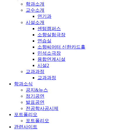
학과소개
교수소개
연기과
시설소개
센텀캠퍼스
소향실험극장
연습실
소향씨어터 신한카드홀
민석소극장
융합연계시설
시설2
교과과정
교과과정
학과소식
공지&뉴스
정기공연
발표공연
전공학사공시제
포트폴리오
포트폴리오
관련사이트