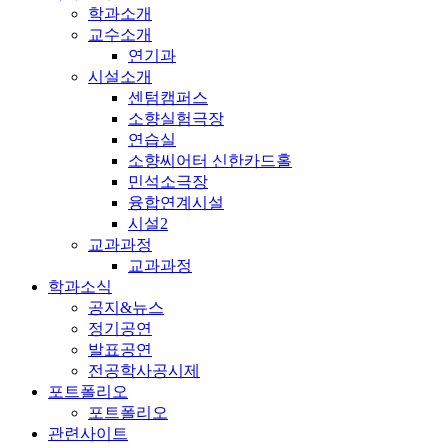
학과소개
교수소개
연기과
시설소개
센텀캠퍼스
소향실험극장
연습실
소향씨어터 신한카드홀
민석소극장
융합연계시설
시설2
교과과정
교과과정
학과소식
공지&뉴스
정기공연
발표공연
전공학사공시제
포트폴리오
포트폴리오
관련사이트