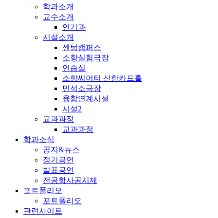
학과소개
교수소개
연기과
시설소개
센텀캠퍼스
소향실험극장
연습실
소향씨어터 신한카드홀
민석소극장
융합연계시설
시설2
교과과정
교과과정
학과소식
공지&뉴스
정기공연
발표공연
전공학사공시제
포트폴리오
포트폴리오
관련사이트