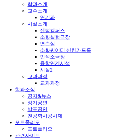
학과소개
교수소개
연기과
시설소개
센텀캠퍼스
소향실험극장
연습실
소향씨어터 신한카드홀
민석소극장
융합연계시설
시설2
교과과정
교과과정
학과소식
공지&뉴스
정기공연
발표공연
전공학사공시제
포트폴리오
포트폴리오
관련사이트