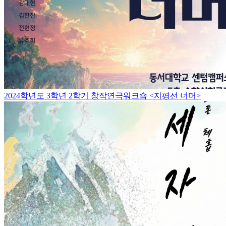
2024학년도 3학년 2학기 창작연극워크숍 <지평선 너머>