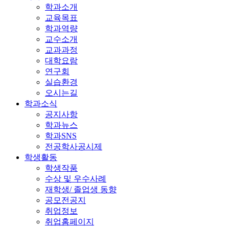
학과소개
교육목표
학과역량
교수소개
교과과정
대학요람
연구회
실습환경
오시는길
학과소식
공지사항
학과뉴스
학과SNS
전공학사공시제
학생활동
학생작품
수상 및 우수사례
재학생/ 졸업생 동향
공모전공지
취업정보
취업홈페이지