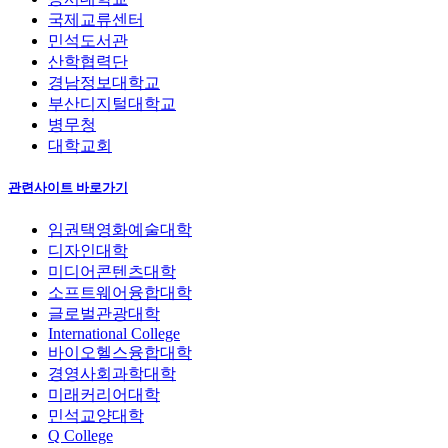
국제교류센터
민석도서관
산학협력단
경남정보대학교
부산디지털대학교
병무청
대학교회
관련사이트 바로가기
임권택영화예술대학
디자인대학
미디어콘텐츠대학
소프트웨어융합대학
글로벌관광대학
International College
바이오헬스융합대학
경영사회과학대학
미래커리어대학
민석교양대학
Q College