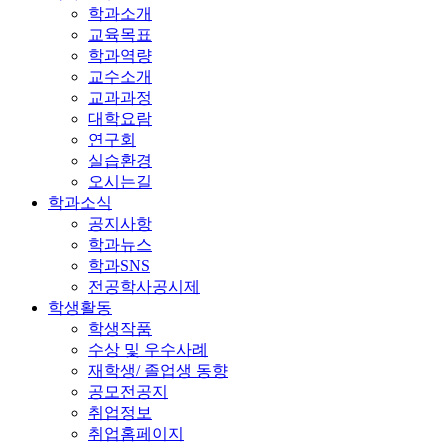
학과소개
교육목표
학과역량
교수소개
교과과정
대학요람
연구회
실습환경
오시는길
학과소식
공지사항
학과뉴스
학과SNS
전공학사공시제
학생활동
학생작품
수상 및 우수사례
재학생/ 졸업생 동향
공모전공지
취업정보
취업홈페이지