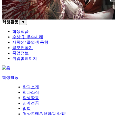
학생활동
▼
학생작품
수상 및 우수사례
재학생/ 졸업생 동향
공모전공지
취업정보
취업홈페이지
학생활동
학과소개
학과소식
학생활동
연계전공
입학
영상콘텐츠학과(대학원)