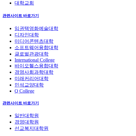
대학교회
관련사이트 바로가기
임권택영화예술대학
디자인대학
미디어콘텐츠대학
소프트웨어융합대학
글로벌관광대학
International College
바이오헬스융합대학
경영사회과학대학
미래커리어대학
민석교양대학
Q College
관련사이트 바로가기
일반대학원
경영대학원
선교복지대학원