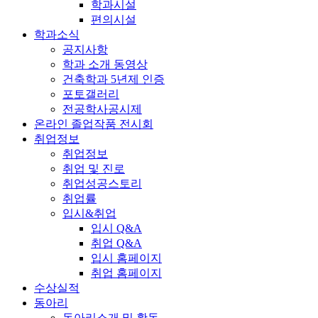
학과시설
편의시설
학과소식
공지사항
학과 소개 동영상
건축학과 5년제 인증
포토갤러리
전공학사공시제
온라인 졸업작품 전시회
취업정보
취업정보
취업 및 진로
취업성공스토리
취업률
입시&취업
입시 Q&A
취업 Q&A
입시 홈페이지
취업 홈페이지
수상실적
동아리
동아리소개 및 활동