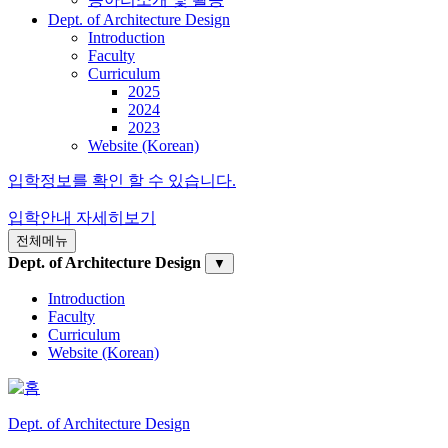
Dept. of Architecture Design
Introduction
Faculty
Curriculum
2025
2024
2023
Website (Korean)
입학정보를 확인 할 수 있습니다.
입학안내
자세히보기
전체메뉴
Dept. of Architecture Design
▼
Introduction
Faculty
Curriculum
Website (Korean)
Dept. of Architecture Design