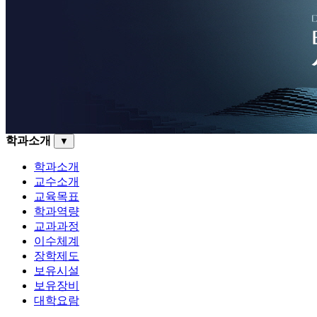
학과소개
▼
학과소개
교수소개
교육목표
학과역량
교과과정
이수체계
장학제도
보유시설
보유장비
대학요람