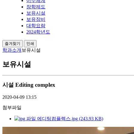
이수체계
장학제도
보유시설
보유장비
대학요람
2024학년도
즐겨찾기
인쇄
학과소개
보유시설
보유시설
시설
Editing complex
2020-04-09 13:15
첨부파일
에디팅컴플렉스.jpg (243.93 KB)