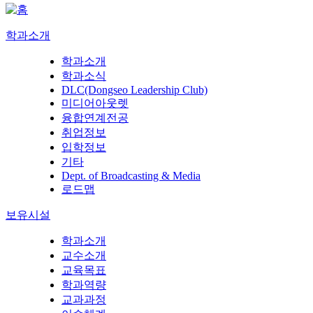
학과소개
학과소개
학과소식
DLC(Dongseo Leadership Club)
미디어아웃렛
융합연계전공
취업정보
입학정보
기타
Dept. of Broadcasting & Media
로드맵
보유시설
학과소개
교수소개
교육목표
학과역량
교과과정