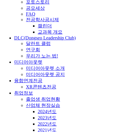
포토스토리
공모세상
FAQ
전공학사공시제
캘린더
교과목 개요
DLC(Dongseo Leadership Club)
달란트 클럽
연구회
우리가 노는 법!
미디어아웃렛
미디어아웃렛 소개
미디어아웃렛 공지
융합연계전공
XR콘텐츠전공
취업정보
졸업생 취업현황
산업체 현장실습
2024년도
2023년도
2022년도
2021년도