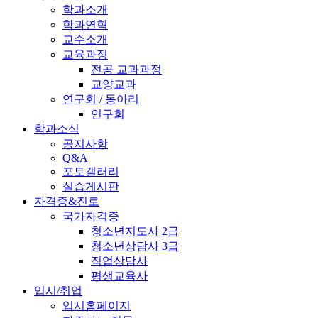
학과소개
학과연혁
교수소개
교육과정
전공 교과과정
교양교과
연구회 / 동아리
연구회
학과소식
공지사항
Q&A
포토갤러리
실습게시판
자격증&진로
국가자격증
청소년지도사 2급
청소년상담사 3급
직업상담사
평생교육사
입시/취업
입시홈페이지