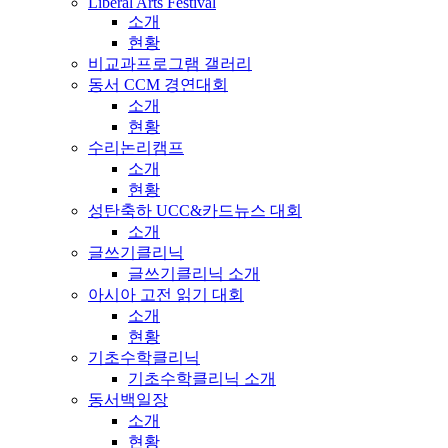
Liberal Arts Festival
소개
현황
비교과프로그램 갤러리
동서 CCM 경연대회
소개
현황
수리논리캠프
소개
현황
성탄축하 UCC&카드뉴스 대회
소개
글쓰기클리닉
글쓰기클리닉 소개
아시아 고전 읽기 대회
소개
현황
기초수학클리닉
기초수학클리닉 소개
동서백일장
소개
현황