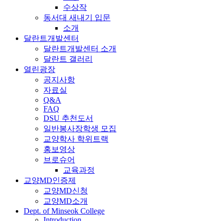
수상작
동서대 새내기 입문
소개
달란트개발센터
달란트개발센터 소개
달란트 갤러리
열린광장
공지사항
자료실
Q&A
FAQ
DSU 추천도서
일반봉사장학생 모집
교양학사 학위트랙
홍보영상
브로슈어
교육과정
교양MD인증제
교양MD신청
교양MD소개
Dept. of Minseok College
Introduction