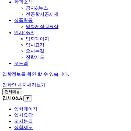
학과소식
공지&뉴스
전공학사공시제
작품활동
영화제작워크샵
입시Q&A
입학페이지
입시요강
오시는길
장학제도
로드맵
입학정보를 확인 할 수 있습니다.
입학안내
자세히보기
전체메뉴
입시Q&A
▼
입학페이지
입시요강
오시는길
장학제도