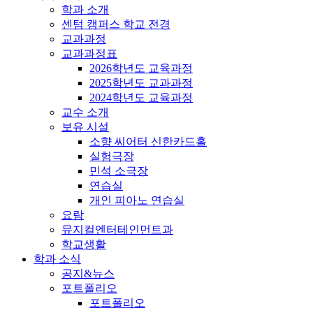
학과 소개
센텀 캠퍼스 학교 전경
교과과정
교과과정표
2026학년도 교육과정
2025학년도 교과과정
2024학년도 교육과정
교수 소개
보유 시설
소향 씨어터 신한카드홀
실험극장
민석 소극장
연습실
개인 피아노 연습실
요람
뮤지컬엔터테인먼트과
학교생활
학과 소식
공지&뉴스
포트폴리오
포트폴리오