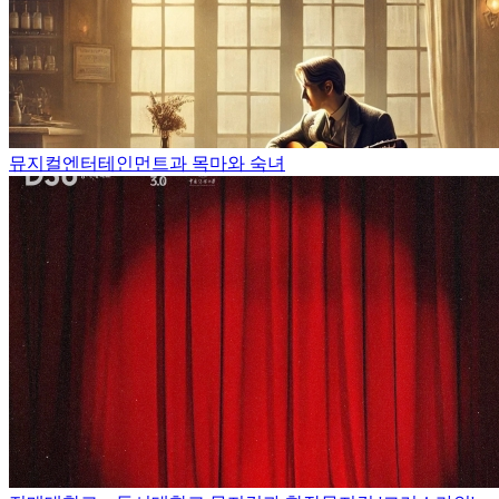
뮤지컬엔터테인먼트과 목마와 숙녀