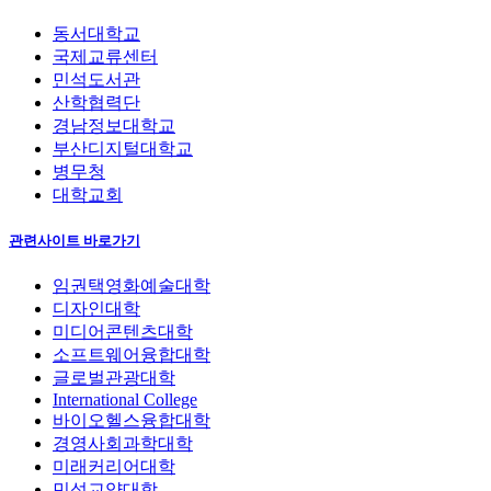
동서대학교
국제교류센터
민석도서관
산학협력단
경남정보대학교
부산디지털대학교
병무청
대학교회
관련사이트 바로가기
임권택영화예술대학
디자인대학
미디어콘텐츠대학
소프트웨어융합대학
글로벌관광대학
International College
바이오헬스융합대학
경영사회과학대학
미래커리어대학
민석교양대학