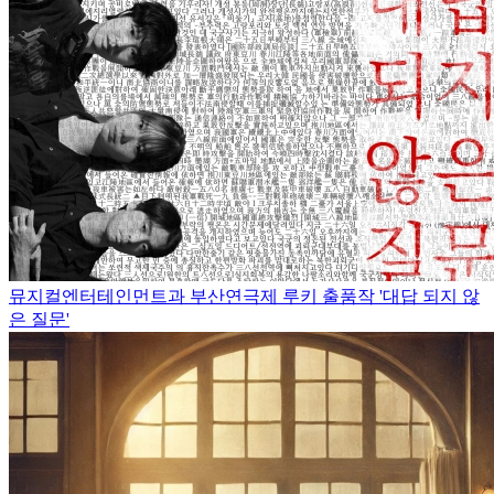
뮤지컬엔터테인먼트과 부산연극제 루키 출품작 '대답 되지 않
은 질문'