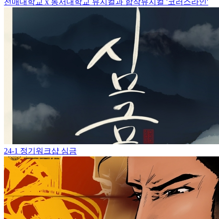
전매대학교 x 동서대학교 뮤지컬과 합작뮤지컬 '코러스라인'
24-1 정기워크샵 심금