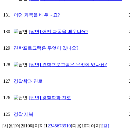
131
어떤 과목을 배우나요?
130
[답변] 어떤 과목을 배우나요?
129
견학프로그램은 무엇이 있나요?
128
[답변] 견학프로그램은 무엇이 있나요?
127
경찰학과 진로
126
[답변] 경찰학과 진로
125
경찰 제복
[처음]
[이전10페이지]
1
2
3
4
5
6
7
8
9
10
[다음10페이지]
[끝]