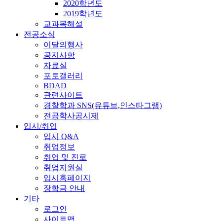
2020학년도
2019학년도
교과목해설
전공소식
이달의행사
공지사항
자료실
포토갤러리
BDAD
관련사이트
경찰학과 SNS(유튜브,인스타그램)
전공학사공시제
입시/취업
입시 Q&A
취업정보
취업 및 진로
취업지원실
입시홈페이지
장학금 안내
기타
로그인
사이트맵