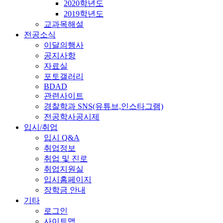
2020학년도
2019학년도
교과목해설
전공소식
이달의행사
공지사항
자료실
포토갤러리
BDAD
관련사이트
경찰학과 SNS(유튜브,인스타그램)
전공학사공시제
입시/취업
입시 Q&A
취업정보
취업 및 진로
취업지원실
입시홈페이지
장학금 안내
기타
로그인
사이트맵