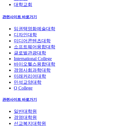
대학교회
관련사이트 바로가기
임권택영화예술대학
디자인대학
미디어콘텐츠대학
소프트웨어융합대학
글로벌관광대학
International College
바이오헬스융합대학
경영사회과학대학
미래커리어대학
민석교양대학
Q College
관련사이트 바로가기
일반대학원
경영대학원
선교복지대학원